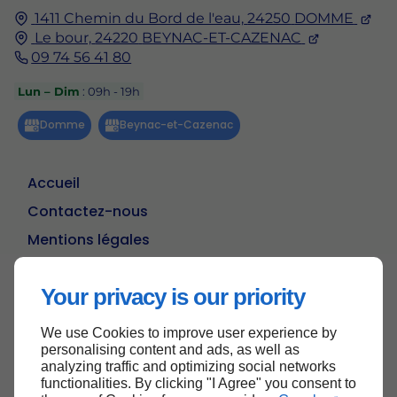
1411 Chemin du Bord de l'eau,
24250
DOMME
Le bour,
24220
BEYNAC-ET-CAZENAC
09 74 56 41 80
Lun – Dim
: 09h - 19h
Accueil
Contactez-nous
Mentions légales
Plan du site
Your privacy is our priority
We use Cookies to improve user experience by
Haut de page
personalising content and ads, as well as
analyzing traffic and optimizing social networks
functionalities. By clicking "I Agree" you consent to