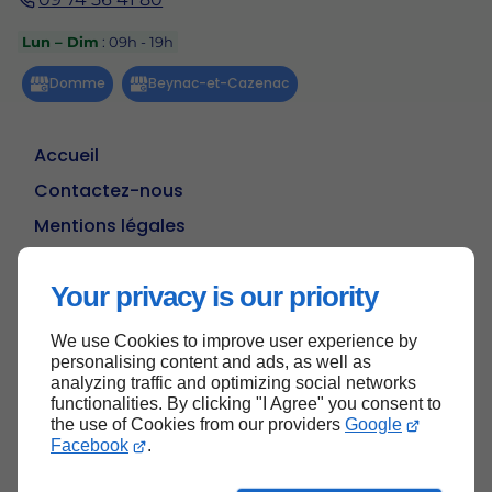
Lun – Dim
: 09h - 19h
Accueil
Contactez-nous
Mentions légales
Plan du site
Your privacy is our priority
We use Cookies to improve user experience by
Haut de page
personalising content and ads, as well as
analyzing traffic and optimizing social networks
functionalities. By clicking "I Agree" you consent to
the use of Cookies from our providers
Google
Facebook
.